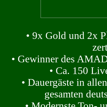
• 9x Gold und 2x Pl
zert
• Gewinner des AMAD
• Ca. 150 Live
• Dauergäste in all
gesamten deut
• Modernste Ton- u